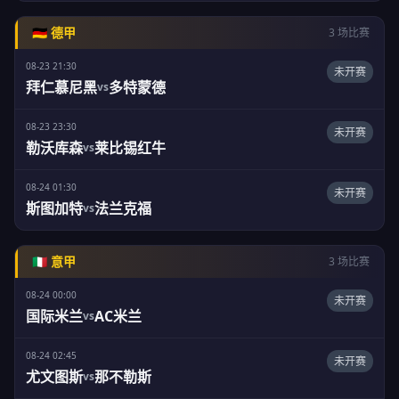
🇩🇪 德甲
3 场比赛
08-23 21:30
未开赛
拜仁慕尼黑
多特蒙德
vs
08-23 23:30
未开赛
勒沃库森
莱比锡红牛
vs
08-24 01:30
未开赛
斯图加特
法兰克福
vs
🇮🇹 意甲
3 场比赛
08-24 00:00
未开赛
国际米兰
AC米兰
vs
08-24 02:45
未开赛
尤文图斯
那不勒斯
vs