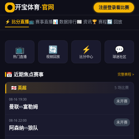
开宝体育
·官网
注册登录看比赛
⚡ 比分直播
📺 赛事直播
📊 数据排行
📰 资讯
🏆 赛程
🔄 回放
📺
🔄
⚡
💬
热门直播
视频回放
比分中心
球迷社区
📅 近期焦点赛事
完整赛程 >
热门社区
弹幕互动 球迷聚集地
🏴󠁧󠁢󠁥󠁮󠁧󠁿 英超
5 场比赛
官方正版
和百万球迷一起嗨聊实时比分，畅谈足坛热点
⚽ 全球足球赛事直播
08-16 19:30
未开赛
曼联
富勒姆
vs
英超·西甲·德甲·意甲·法甲·欧冠，高清免费看
立即下载APP
观看直播
立即下载APP
观看直播
立即下载APP
观看直播
08-16 22:00
未开赛
阿森纳
狼队
vs