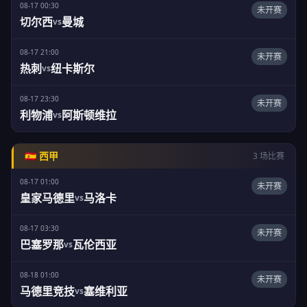
08-17 00:30
未开赛
切尔西
曼城
vs
08-17 21:00
未开赛
热刺
纽卡斯尔
vs
08-17 23:30
未开赛
利物浦
阿斯顿维拉
vs
🇪🇸 西甲
3 场比赛
08-17 01:00
未开赛
皇家马德里
马洛卡
vs
08-17 03:30
未开赛
巴塞罗那
瓦伦西亚
vs
08-18 01:00
未开赛
马德里竞技
塞维利亚
vs